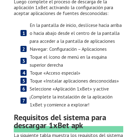
Luego complete el proceso de descarga de la
aplicación 1xBet activando la configuración para
aceptar aplicaciones de fuentes desconocidas:
En la pantalla de inicio, deslícese hacia arriba
o hacia abajo desde el centro de la pantalla
para acceder a la pantalla de aplicaciones
Navegar: Configuración – Aplicaciones
Toque el ícono de menú en la esquina
superior derecha
Toque «Acceso especial»
Toque «Instalar aplicaciones desconocidas»
Seleccione «Aplicación 1xBet» y active
¡Complete la instalación de la aplicación
1xBet y comience a explorar!
Requisitos del sistema para
descargar 1xBet apk
La siguiente tabla muestra los requisitos del sistema