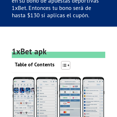
en su bono de apuestas deportivas
1xBet. Entonces tu bono será de
hasta $130 si aplicas el cupón.
1xBet apk
Table of Contents