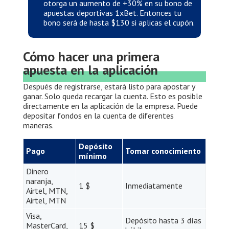
otorga un aumento de +30% en su bono de
apuestas deportivas 1xBet. Entonces tu
bono será de hasta $130 si aplicas el cupón.
Cómo hacer una primera
apuesta en la aplicación
Después de registrarse, estará listo para apostar y
ganar. Solo queda recargar la cuenta. Esto es posible
directamente en la aplicación de la empresa. Puede
depositar fondos en la cuenta de diferentes
maneras.
Depósito
Pago
Tomar conocimiento
mínimo
Dinero
naranja,
1 $
Inmediatamente
Airtel, MTN,
Airtel, MTN
Visa,
Depósito hasta 3 días
MasterCard,
15 $