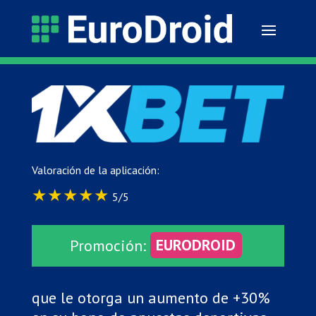
Valoración de la aplicación:
★★★★★
5/5
Promoción:
EURODROID
que le otorga un aumento de +30%