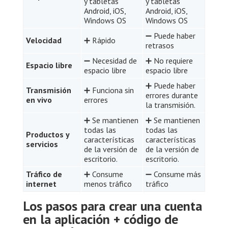
y tabletas
y tabletas
Android, iOS,
Android, iOS,
Windows OS
Windows OS
➖ Puede haber
Velocidad
➕ Rápido
retrasos
➖ Necesidad de
➕ No requiere
Espacio libre
espacio libre
espacio libre
➕ Puede haber
Transmisión
➕ Funciona sin
errores durante
en vivo
errores
la transmisión.
➕ Se mantienen
➕ Se mantienen
todas las
todas las
Productos y
características
características
servicios
de la versión de
de la versión de
escritorio.
escritorio.
Tráfico de
➕ Consume
➖ Consume más
internet
menos tráfico
tráfico
Los pasos para crear una cuenta
en la aplicación + código de