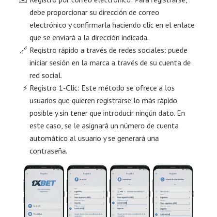
debe proporcionar su dirección de correo
electrónico y confirmarla haciendo clic en el enlace
que se enviará a la dirección indicada.
Registro rápido a través de redes sociales: puede
iniciar sesión en la marca a través de su cuenta de
red social.
Registro 1-Clic: Este método se ofrece a los
usuarios que quieren registrarse lo más rápido
posible y sin tener que introducir ningún dato. En
este caso, se le asignará un número de cuenta
automático al usuario y se generará una
contraseña.