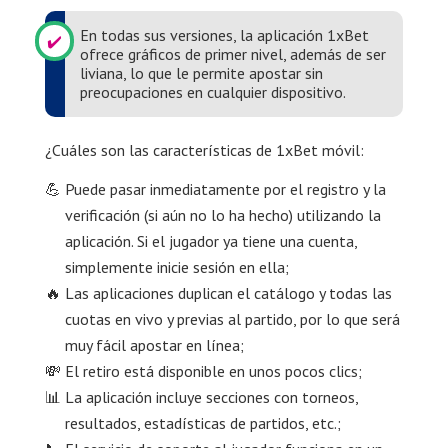
En todas sus versiones, la aplicación 1xBet
ofrece gráficos de primer nivel, además de ser
liviana, lo que le permite apostar sin
preocupaciones en cualquier dispositivo.
¿Cuáles son las características de 1xBet móvil:
Puede pasar inmediatamente por el registro y la
verificación (si aún no lo ha hecho) utilizando la
aplicación. Si el jugador ya tiene una cuenta,
simplemente inicie sesión en ella;
Las aplicaciones duplican el catálogo y todas las
cuotas en vivo y previas al partido, por lo que será
muy fácil apostar en línea;
El retiro está disponible en unos pocos clics;
La aplicación incluye secciones con torneos,
resultados, estadísticas de partidos, etc.;